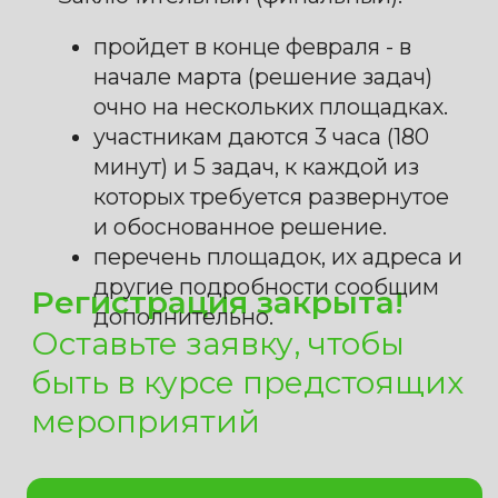
Скачать сборник
задач прошлых лет
Информационный
Телеграм-канал
Иннополис
Опен
математика
Подписаться