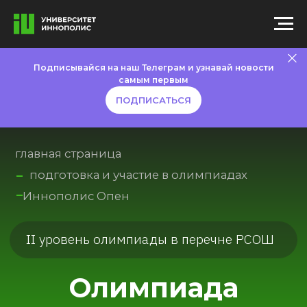
Подписывайся на наш Телеграм и узнавай новости
самым первым
ПОДПИСАТЬСЯ
главная страница
подготовка и участие в олимпиадах
Иннополис Опен
II уровень олимпиады в перечне РСОШ
Олимпиада
Иннополис Опен по
математике
Иннополис Опен по математике входит в
Перечень Российского совета олимпиад
школьников под уровнем II: победители и