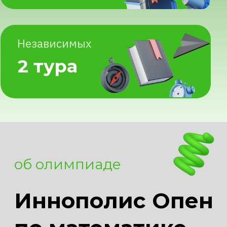
Иннополис Опен
по математике
Окончание регистрации на профиль:
4 декабря 2025 в 15:00 (МСК)
Олимпиада проводится в два этапа:
— Отборочный:
состоит из двух независимых
туров: чтобы пройти в финал,
достаточно стать призером хотя
бы одного из отборочных туров.
Обратите внимание, что
проходные баллы в двух
отборочных турах могут
различаться!
1-й тур: 3-9 ноября,
2-й тур: 8-14 декабря.
проводится на платформе