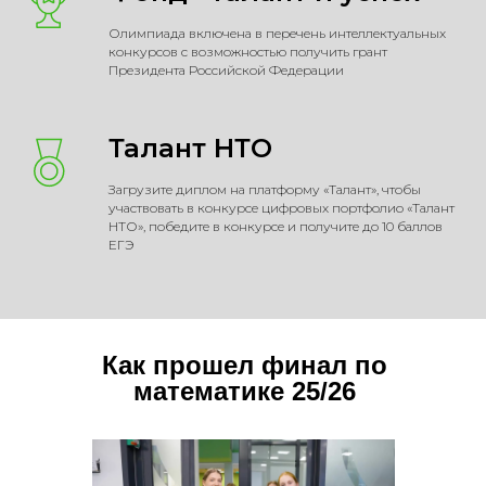
мы всегда
Олимпиада включена в перечень интеллектуальных
конкурсов с возможностью получить грант
на связи:
Президента Российской Федерации
оставьте свой вопрос!
Талант НТО
+7
Загрузите диплом на платформу «Талант», чтобы
участвовать в конкурсе цифровых портфолио «Талант
НТО», победите в конкурсе и получите до 10 баллов
ЕГЭ
Как прошел финал по
Я соглашаюсь
получать
математике 25/26
рекламную рассылку
Я соглашаюсь
с Политикой
обработки персональных
данных
Отправить