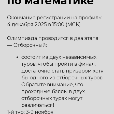
AllCups. Перед каждым туром
проводится пробный тур, чтобы
участники познакомились с
платформой.
участники решают по 6 задач: 4
— с кратким числовым ответом,
2 — с развернутым и
обоснованным решением.
участник может выбрать
удобное время в пределах
указанных дат. На решение
задач дается 4 часа (240 минут).
— Заключительный (финальный):
пройдет в конце февраля - в
начале марта (решение задач)
очно на нескольких площадках.
участникам даются 3 часа (180
минут) и 5 задач, к каждой из
которых требуется развернутое
и обоснованное решение.
перечень площадок, их адреса и
другие подробности сообщим