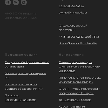
+7 (843) 203‑92‑53
olymp@innopolis.ru
АНО ВО «Университет
Иннополис» 2012-2026
Отдел довузовской
подготовки
+7 (843) 203‑92‑53
(доб. 7310)
dovuz@innopolis.university
Полезные ссылки
Направления
Сведения об образовательной
Очные программы для
организации
школьников в Университете
Иннополис
Министерство просвещения
РФ
Иннополис Опен: подготовка
и участие в олимпиадах
Министерство науки и
высшего образования РФ
Онлайн-курсы подготовки
к
поступлению в ИТ-вузы
Политика
конфиденциальности
День открытых дверей
Курсы повышения