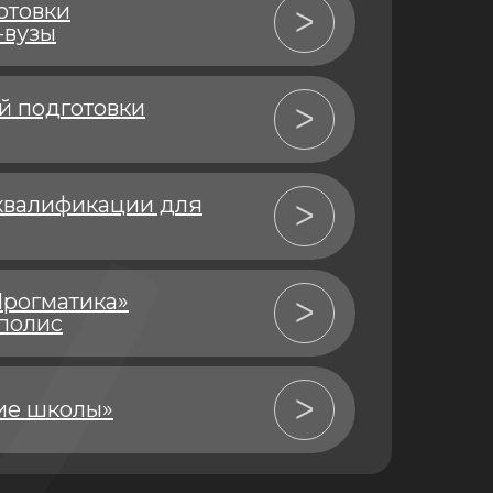
отовки
ᐳ
-вузы
й подготовки
ᐳ
квалификации для
ᐳ
рогматика»
ᐳ
полис
ᐳ
ие школы»