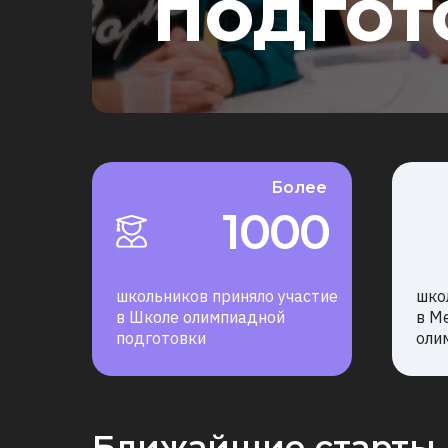
подгот
Более
1000
школьников приняло участие
шко
в Школе олимпиадной
в М
подготовки
оли
Ближайшие старты