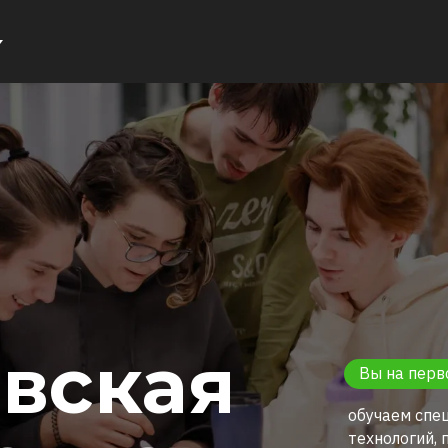
вская
Вы на перв
обучаем спе
технологий,