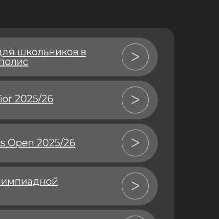
ля школьников в
ᐳ
полис
ᐳ
ior 2025/26
ᐳ
s Open 2025/26
лимпиадной
ᐳ