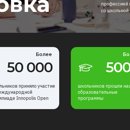
овка
профессией 
со школьной
Более
Бо
50 000
50
льников приняло участие
школьников прошли на
еждународной
образовательные
мпиаде Innopolis Open
программы