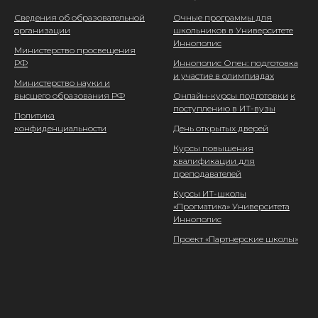
Сведения об образовательной
Очные программы для
организации
школьников в Университете
Иннополис
Министерство просвещения
РФ
Иннополис Опен: подготовка
и участие в олимпиадах
Министерство науки и
высшего образования РФ
Онлайн-курсы подготовки
к
поступлению в ИТ-вузы
Политика
конфиденциальности
День открытых дверей
Курсы повышения
квалификации для
преподавателей
Курсы ИТ-школы
«Прогматика» Университета
Иннополис
Проект «Партнерские школы»